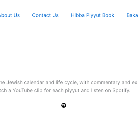
About Us
Contact Us
Hibba Piyyut Book
Baka
he Jewish calendar and life cycle, with commentary and ex
h a YouTube clip for each piyyut and listen on Spotify.