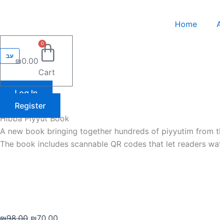
Skip
ספר
Original
Current
to
חיבת
price
price
Home
content
הפיוט
was:
is:
quantity
₪98.00.
₪70.00.
0
עב
₪
0.00
Cart
Log In
Register
Hibba Piyyut Book
A new book bringing together hundreds of piyyutim from t
The book includes scannable QR codes that let readers watc
₪
98.00
₪
70.00