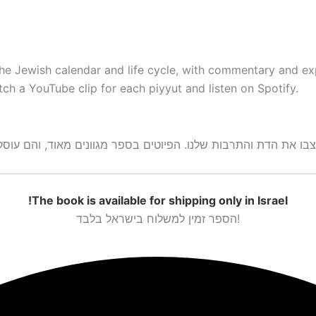
he Jewish calendar and life cycle, with commentary and ex
h a YouTube clip for each piyyut and listen on Spotify.
!The book is available for shipping
only in Israel
הספר זמין למשלוח בישראל בלבד!